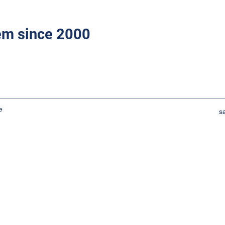
tem since 2000
e
s