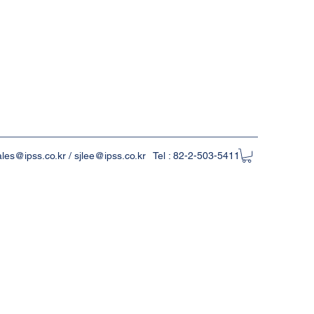
ales@ipss.co.kr
/
sjlee@ipss.co.kr
Tel : 82-2-503-5411