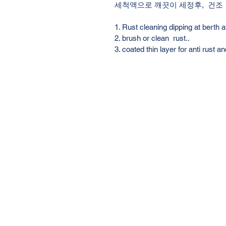
세척액으로 깨끗이 세정후,  건조
1. Rust cleaning dipping at berth a
2. brush or clean  rust..
3. coated thin layer for anti rust a